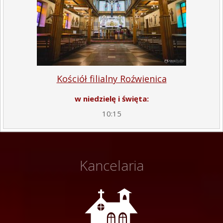
Kościół filialny Roźwienica
w niedzielę i święta:
10:15
Kancelaria