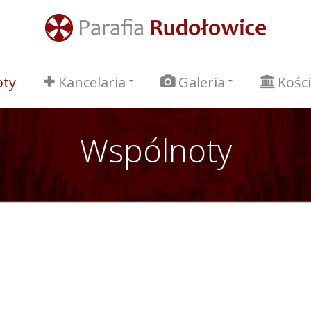
oty
Kancelaria
Galeria
Kości
Wspólnoty