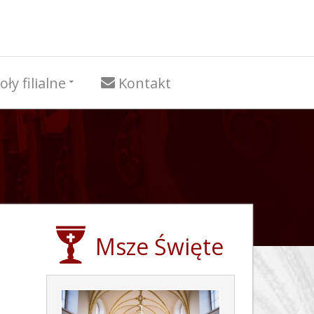
oły filialne
Kontakt
Msze Święte