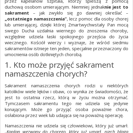
przez kapelanów szpitala, którzy śpieszą z pomocą
duchową osobom umierającym. Niemniej jednak
nie jest to
sakrament
– jak zwykło się go dawniej określać –
„ostatniego namaszczenia”
, lecz pomoc dla osoby chorej
lub umierającej, dzięki której Zmartwychwstały Pan mocą
swego Ducha uzdalnia wiernego do znoszenia choroby,
względnie udziela łaski spokojnego przejścia do życia
wiecznego. Kościół wierzy i wyznaje, że wśród siedmiu
sakramentów istnieje ten jeden, specjalnie przeznaczony do
umocnienia osób dotkniętych chorobą.
1. Kto może przyjęć sakrament
namaszczenia chorych?
Sakrament namaszczenia chorych rodzi u niektórych
katolików wiele lęków i obaw, co wynika ze świadomości, że
jest to ostatnia rzecz, którą w życiu można otrzymać.
Tymczasem sakramentu tego nie udziela się jedynie
konającym. Może go przyjąć osoba poważnie chora,
osłabiona przez wiek lub udająca się na poważną operację.
Namaszczenia nie udziela się człowiekowi, który już umarł.
„Kapłan wezwany do chorego, który już umarł, niech błaga