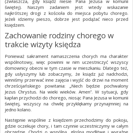
(zwłaszcza, gdy ksiądz niesie Pana Jezusa w komunii
świętej). Naszym zadaniem jest wtedy wskazanie
najkrótszej drogi z kościoła do miejsca pobytu chorego.
Jeżeli idziemy pieszo, dobrze jest podążać nieco przed
księdzem.
Zachowanie rodziny chorego w
trakcie wizyty księdza
Ponieważ sakrament namaszczenia chorych ma charakter
wspólnotowy, więc powinni w nim uczestniczyć wszyscy
domownicy obecni w tym czasie w mieszkaniu. Dlatego też,
gdy usłyszymy lub zobaczymy, że ksiądz już nadchodzi,
winniśmy przerwać inne zajęcia i wyjść do drzwi na moment
chrześcijańskiego powitania: „Niech będzie pochwalony
Jezus Chrystus. Na wieki wieków. Amen”. W sytuacji, gdy
kapłan przychodzi do chorego, niosąc Pana Jezusa w komunii
świętej, wszyscy na chwilę przyklękamy przynajmniej na
jedno kolano.
Następnie wspólnie z księdzem przechodzimy do pokoju,
gdzie oczekuje chory, i tam czynnie uczestniczymy w całym
obrzędzie. Chodzi o wspólną, głośną modlitwę i wyraźne