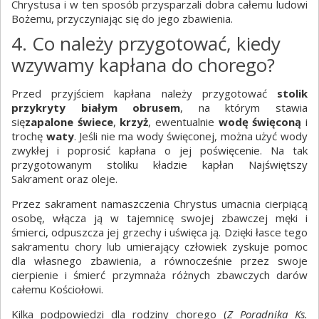
Chrystusa i w ten sposób przysparzali dobra całemu ludowi
Bożemu, przyczyniając się do jego zbawienia.
4. Co należy przygotować, kiedy
wzywamy kapłana do chorego?
Przed przyjściem kapłana należy przygotować
stolik
przykryty białym obrusem
, na którym stawia
się
zapalone świece
,
krzyż
, ewentualnie
wodę święconą
i
trochę
waty
. Jeśli nie ma wody święconej, można użyć wody
zwykłej i poprosić kapłana o jej poświęcenie. Na tak
przygotowanym stoliku kładzie kapłan Najświętszy
Sakrament oraz oleje.
Przez sakrament namaszczenia Chrystus umacnia cierpiącą
osobę, włącza ją w tajemnicę swojej zbawczej męki i
śmierci, odpuszcza jej grzechy i uświęca ją. Dzięki łasce tego
sakramentu chory lub umierający człowiek zyskuje pomoc
dla własnego zbawienia, a równocześnie przez swoje
cierpienie i śmierć przymnaża różnych zbawczych darów
całemu Kościołowi.
Kilka podpowiedzi dla rodziny chorego (
Z Poradnika Ks.