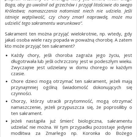
Boga, aby go uwolnił od grzechów i przyjął litościwie do swego
Królestwa; namaszczenia natomiast niech nie udziela. Jeśli
istnieje wątpliwość, czy chory zmarł naprawdę, może mu
udzielić tego sakramentu warunkowo”.
Sakrament ten można przyjąć wielokrotnie, np. wtedy, gdy
jakaś osoba wiele razy popada w poważną chorobę. A zatem
kto może przyjąć ten sakrament?
Każdy chory, jeśli choroba zagraża jego życiu, jest
długotrwała lub jeśli ochrzczony jest w podeszłym wieku.
Zwyczajnie jest udzielany w domu chorego w każdym
czasie.
Chore dzieci mogą otrzymać ten sakrament, jeżeli mają
przynajmniej ogólną świadomość dokonujących się
czynności.
Chorzy, którzy utracili przytomność, mogą otrzymać
namaszczenie, jeżeli przypuszcza się, że poprosiliby o
ten sakrament.
Jeżeli nastąpiła już śmierć biologiczna, sakramentu
udzielać nie można. W tym przypadku pozostaje jedynie
modlitwa za Zmarłego np. Koronka do Bożego