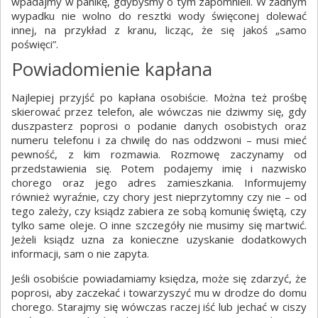
wpadajmy w panikę, gdybyśmy o tym zapomnieli. W żadnym
wypadku nie wolno do resztki wody święconej dolewać
innej, na przykład z kranu, licząc, że się jakoś „samo
poświęci”.
Powiadomienie kapłana
Najlepiej przyjść po kapłana osobiście. Można też prośbę
skierować przez telefon, ale wówczas nie dziwmy się, gdy
duszpasterz poprosi o podanie danych osobistych oraz
numeru telefonu i za chwilę do nas oddzwoni – musi mieć
pewność, z kim rozmawia. Rozmowę zaczynamy od
przedstawienia się. Potem podajemy imię i nazwisko
chorego oraz jego adres zamieszkania. Informujemy
również wyraźnie, czy chory jest nieprzytomny czy nie – od
tego zależy, czy ksiądz zabiera ze sobą komunię świętą, czy
tylko same oleje. O inne szczegóły nie musimy się martwić.
Jeżeli ksiądz uzna za konieczne uzyskanie dodatkowych
informacji, sam o nie zapyta.
Jeśli osobiście powiadamiamy księdza, może się zdarzyć, że
poprosi, aby zaczekać i towarzyszyć mu w drodze do domu
chorego. Starajmy się wówczas raczej iść lub jechać w ciszy