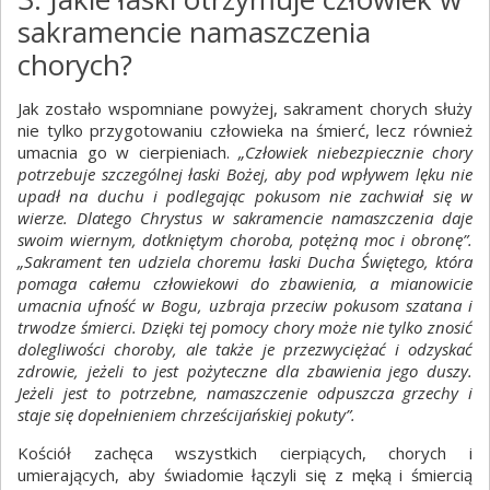
sakramencie namaszczenia
chorych?
Jak zostało wspomniane powyżej, sakrament chorych służy
nie tylko przygotowaniu człowieka na śmierć, lecz również
umacnia go w cierpieniach.
„Człowiek niebezpiecznie chory
potrzebuje szczególnej łaski Bożej, aby pod wpływem lęku nie
upadł na duchu i podlegając pokusom nie zachwiał się w
wierze. Dlatego Chrystus w sakramencie namaszczenia daje
swoim wiernym, dotkniętym choroba, potężną moc i obronę”.
„Sakrament ten udziela choremu łaski Ducha Świętego, która
pomaga całemu człowiekowi do zbawienia, a mianowicie
umacnia ufność w Bogu, uzbraja przeciw pokusom szatana i
trwodze śmierci. Dzięki tej pomocy chory może nie tylko znosić
dolegliwości choroby, ale także je przezwyciężać i odzyskać
zdrowie, jeżeli to jest pożyteczne dla zbawienia jego duszy.
Jeżeli jest to potrzebne, namaszczenie odpuszcza grzechy i
staje się dopełnieniem chrześcijańskiej pokuty”.
Kościół zachęca wszystkich cierpiących, chorych i
umierających, aby świadomie łączyli się z męką i śmiercią