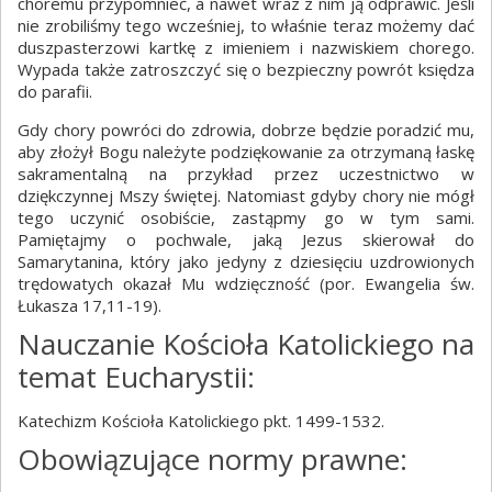
choremu przypomnieć, a nawet wraz z nim ją odprawić. Jeśli
nie zrobiliśmy tego wcześniej, to właśnie teraz możemy dać
duszpasterzowi kartkę z imieniem i nazwiskiem chorego.
Wypada także zatroszczyć się o bezpieczny powrót księdza
do parafii.
Gdy chory powróci do zdrowia, dobrze będzie poradzić mu,
aby złożył Bogu należyte podziękowanie za otrzymaną łaskę
sakramentalną na przykład przez uczestnictwo w
dziękczynnej Mszy świętej. Natomiast gdyby chory nie mógł
tego uczynić osobiście, zastąpmy go w tym sami.
Pamiętajmy o pochwale, jaką Jezus skierował do
Samarytanina, który jako jedyny z dziesięciu uzdrowionych
trędowatych okazał Mu wdzięczność (por. Ewangelia św.
Łukasza 17,11-19).
Nauczanie Kościoła Katolickiego na
temat Eucharystii:
Katechizm Kościoła Katolickiego pkt. 1499-1532.
Obowiązujące normy prawne: