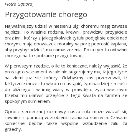
Piotra Gąsiora
)
Przygotowanie chorego
Najważniejszy udział w niesieniu ulgi choremu mają zawsze
najbliżsi. To właśnie rodzina, krewni, prawdziwi przyjaciele
oraz inni, którzy z jakiegokolwiek tytułu podjęli się opieki nad
chorym, mają obowiązek moralny w porę poprosić kapłana,
aby przybył udzielić mu namaszczenia. Poza tym to oni winni
chorego na to spotkanie przygotować.
W pierwszym rzędzie, o ile to konieczne, należy wyjaśnić, że
prosząc o sakrament wcale nie sugerujemy mu, iż jego życie
na ziemi już się kończy. Gdybyśmy zaś przeczuwali, iż
faktycznie może i to wkrótce nastąpić, tym bardziej z miłości
do bliźniego i w imię wiary w prawdę o życiu wiecznym
trzeba mu ułatwić przejście z tego świata na tamten ze
spokojnym sumieniem.
Oprócz serdecznej rozmowy nasza rola może wiązać się
również z pomocą w zrobieniu rachunku sumienia. Czasami
konieczne będzie także wspólne wzbudzenie żalu za
grzechy.