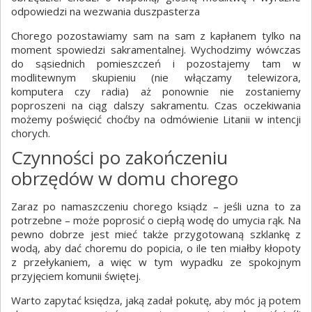
odpowiedzi na wezwania duszpasterza
Chorego pozostawiamy sam na sam z kapłanem tylko na
moment spowiedzi sakramentalnej. Wychodzimy wówczas
do sąsiednich pomieszczeń i pozostajemy tam w
modlitewnym skupieniu (nie włączamy telewizora,
komputera czy radia) aż ponownie nie zostaniemy
poproszeni na ciąg dalszy sakramentu. Czas oczekiwania
możemy poświęcić choćby na odmówienie Litanii w intencji
chorych.
Czynności po zakończeniu
obrzędów w domu chorego
Zaraz po namaszczeniu chorego ksiądz – jeśli uzna to za
potrzebne – może poprosić o ciepłą wodę do umycia rąk. Na
pewno dobrze jest mieć także przygotowaną szklankę z
wodą, aby dać choremu do popicia, o ile ten miałby kłopoty
z przełykaniem, a więc w tym wypadku ze spokojnym
przyjęciem komunii świętej.
Warto zapytać księdza, jaką zadał pokutę, aby móc ją potem