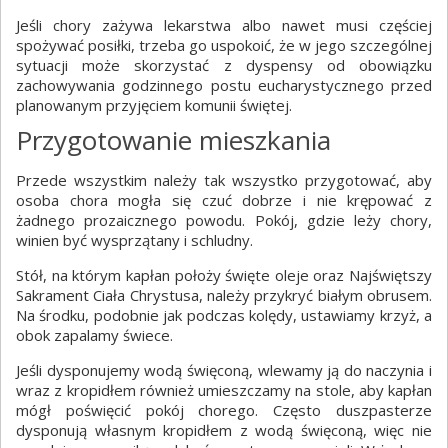
Jeśli chory zażywa lekarstwa albo nawet musi częściej
spożywać posiłki, trzeba go uspokoić, że w jego szczególnej
sytuacji może skorzystać z dyspensy od obowiązku
zachowywania godzinnego postu eucharystycznego przed
planowanym przyjęciem komunii świętej.
Przygotowanie mieszkania
Przede wszystkim należy tak wszystko przygotować, aby
osoba chora mogła się czuć dobrze i nie krępować z
żadnego prozaicznego powodu. Pokój, gdzie leży chory,
winien być wysprzątany i schludny.
Stół, na którym kapłan położy święte oleje oraz Najświętszy
Sakrament Ciała Chrystusa, należy przykryć białym obrusem.
Na środku, podobnie jak podczas kolędy, ustawiamy krzyż, a
obok zapalamy świece.
Jeśli dysponujemy wodą święconą, wlewamy ją do naczynia i
wraz z kropidłem również umieszczamy na stole, aby kapłan
mógł poświęcić pokój chorego. Często duszpasterze
dysponują własnym kropidłem z wodą święconą, więc nie