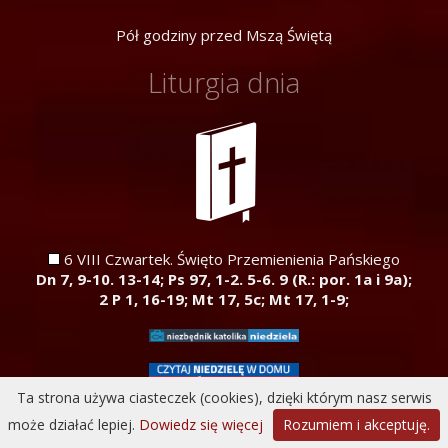
Pół godziny przed Mszą Świętą
Liturgia dnia
6 VIII Czwartek. Święto Przemienienia Pańskiego
Dn 7, 9-10. 13-14; Ps 97, 1-2. 5-6. 9 (R.: por. 1a i 9a);
2 P 1, 16-19; Mt 17, 5c; Mt 17, 1-9;
Ta strona używa ciasteczek (cookies), dzięki którym nasz serwis
może działać lepiej.
Dowiedz się więcej
Rozumiem i akceptuję.
Wykonanie:
Dobra Strona Parafii
|
przemyska.pl