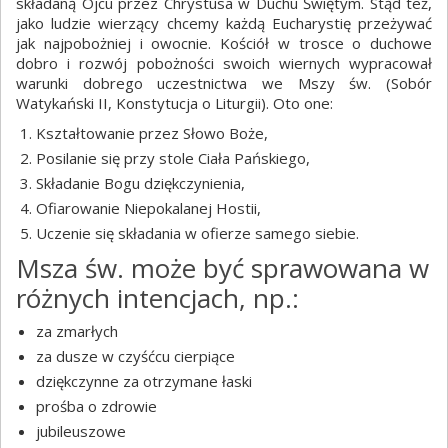
składaną Ojcu przez Chrystusa w Duchu Świętym. Stąd też,
jako ludzie wierzący chcemy każdą Eucharystię przeżywać
jak najpobożniej i owocnie. Kościół w trosce o duchowe
dobro i rozwój pobożności swoich wiernych wypracował
warunki dobrego uczestnictwa we Mszy św. (Sobór
Watykański II, Konstytucja o Liturgii). Oto one:
Kształtowanie przez Słowo Boże,
Posilanie się przy stole Ciała Pańskiego,
Składanie Bogu dziękczynienia,
Ofiarowanie Niepokalanej Hostii,
Uczenie się składania w ofierze samego siebie.
Msza św. może być sprawowana w
różnych intencjach, np.:
za zmarłych
za dusze w czyśćcu cierpiące
dziękczynne za otrzymane łaski
prośba o zdrowie
jubileuszowe