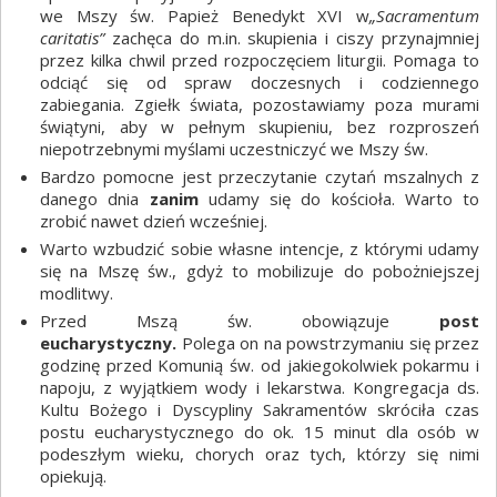
we Mszy św. Papież Benedykt XVI w
„Sacramentum
caritatis”
zachęca do m.in. skupienia i ciszy przynajmniej
przez kilka chwil przed rozpoczęciem liturgii. Pomaga to
odciąć się od spraw doczesnych i codziennego
zabiegania. Zgiełk świata, pozostawiamy poza murami
świątyni, aby w pełnym skupieniu, bez rozproszeń
niepotrzebnymi myślami uczestniczyć we Mszy św.
Bardzo pomocne jest przeczytanie czytań mszalnych z
danego dnia
zanim
udamy się do kościoła. Warto to
zrobić nawet dzień wcześniej.
Warto wzbudzić sobie własne intencje, z którymi udamy
się na Mszę św., gdyż to mobilizuje do pobożniejszej
modlitwy.
Przed Mszą św. obowiązuje
post
eucharystyczny.
Polega on na powstrzymaniu się przez
godzinę przed Komunią św. od jakiegokolwiek pokarmu i
napoju, z wyjątkiem wody i lekarstwa. Kongregacja ds.
Kultu Bożego i Dyscypliny Sakramentów skróciła czas
postu eucharystycznego do ok. 15 minut dla osób w
podeszłym wieku, chorych oraz tych, którzy się nimi
opiekują.