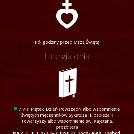
Pół godziny przed Mszą Świętą
Liturgia dnia
7 VIII Piątek. Dzień Powszedni albo wspomnienie
świętych męczenników Sykstusa II, papieża, i
Towarzyszy albo wspomnienie św. Kajetana,
prezbitera
Na 2, 1. 3; 3, 1-3. 6-7; Pwt 32, 35cd-36ab. 39abcd.