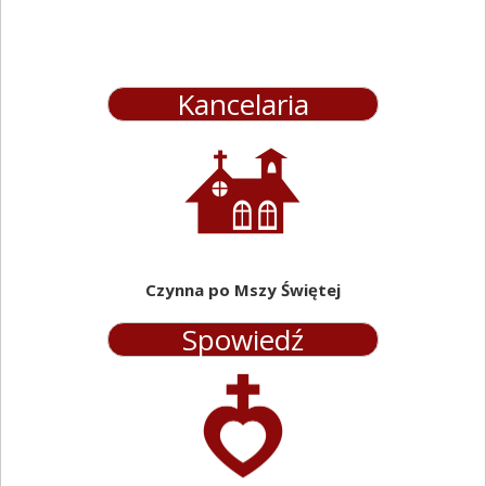
Intencje Mszy Św. 15 – 21. 06. 2026
Kancelaria
Rudołowice
06.
Poniedziałek godz. 7. 00
+ Stanisław Ślęk od rodzin Kud, Moskal, Lewicki
06. Wtorek godz. 18. 00
+ Adam Rogus od siostry Janiny
06. Środa
Czynna po Mszy Świętej
dziękczynna za łaski z prośbą o błog. Boże, opiekę
Spowiedź
Matki Bożej dla pielgrzymów
18.
06. Czwartek
+ Lidia, + Henryk Seidel
06. Piątek