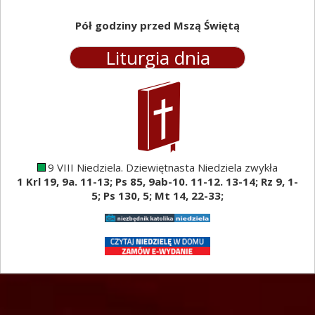
+ Henryk Kąfera, + Zofia Turek
Pół godziny przed Mszą Świętą
20
. 06. Sobota
Liturgia dnia
1) + Andrzej 38 r. ś., + Franciszka Warchoł
2) + Danuta Łuc od wnuczki Pauliny i rodziny
Biegus
07. Niedziela
7. 30
+ Józef 9 w r. ś., + Wiesław, + Andrzej Łanda
9 VIII Niedziela. Dziewiętnasta Niedziela zwykła
11.
30
w intencji Parafian
1 Krl 19, 9a. 11-13; Ps 85, 9ab-10. 11-12. 13-14; Rz 9, 1-
5; Ps 130, 5; Mt 14, 22-33;
Bystrowice
06. Wtorek godz. 17. 00
o zdrowie i potrzebne łaski dla Lucjana w 1
Urodziny
06. Środa