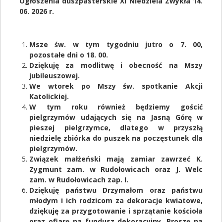
Ogłoszenia duszpasterskie XI Niedziela Zwykła 14.
06. 2026 r.
Msze św. w tym tygodniu jutro o 7. 00,
pozostałe dni o 18. 00.
Dziękuję za modlitwę i obecność na Mszy
jubileuszowej.
We wtorek po Mszy św. spotkanie Akcji
Katolickiej.
W tym roku również będziemy gościć
pielgrzymów udających się na Jasną Górę w
pieszej pielgrzymce, dlatego w przyszłą
niedzielę zbiórka do puszek na poczęstunek dla
pielgrzymów.
Związek małżeński mają zamiar zawrzeć K.
Zygmunt zam. w Rudołowicach oraz J. Welc
zam. w Rudołowicach zap. I.
Dziękuję
państwu Drzymałom oraz państwu
młodym i ich rodzicom za dekoracje kwiatowe,
d
ziękuję za przygotowanie i sprzątanie kościoła
oraz ofiarę na fundusz dekoracyjny. Proszę na